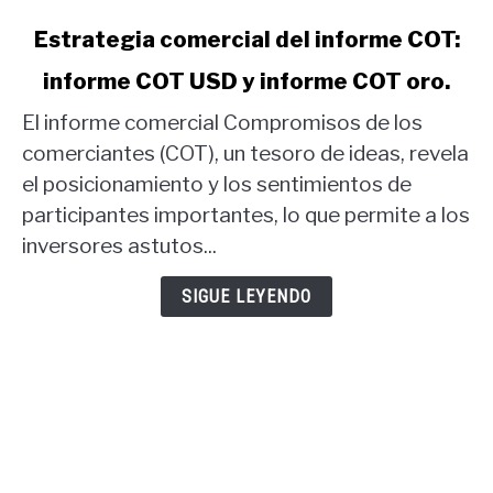
link
Estrategia comercial del informe COT:
to
informe COT USD y informe COT oro.
Estrategia
comercial
El informe comercial Compromisos de los
del
comerciantes (COT), un tesoro de ideas, revela
informe
el posicionamiento y los sentimientos de
COT:
participantes importantes, lo que permite a los
informe
COT
inversores astutos...
USD
y
SIGUE LEYENDO
informe
COT
oro.