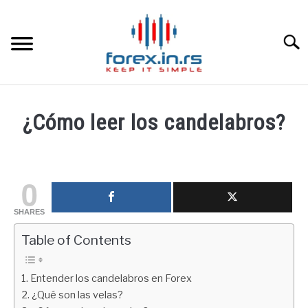
Skip
to
content
Searc
HOME INGLESA
¿Cómo leer los candelabros?
HOME ESPAÑOLA
Written
by
fxigor
LOS MEJORES CORREDORES DE DIVISAS
0
in
SHARES
LA INVERSIÓN
Educación
financiera
Table of Contents
PAMM
Entender los candelabros en Forex
¿Qué son las velas?
CONTACT