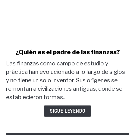
link
¿Quién es el padre de las finanzas?
to
Las finanzas como campo de estudio y
¿Quién
es
práctica han evolucionado a lo largo de siglos
el
y no tiene un solo inventor. Sus orígenes se
padre
remontan a civilizaciones antiguas, donde se
de
establecieron formas...
las
finanzas?
SIGUE LEYENDO