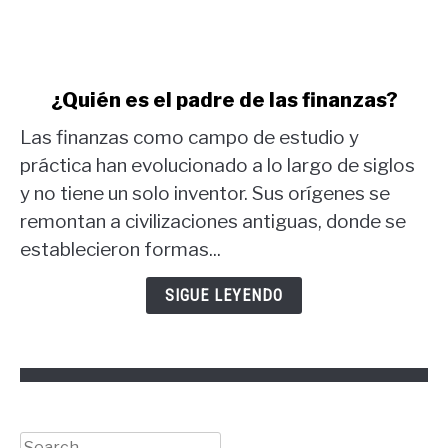
link
¿Quién es el padre de las finanzas?
to
Las finanzas como campo de estudio y
¿Quién
es
práctica han evolucionado a lo largo de siglos
el
y no tiene un solo inventor. Sus orígenes se
padre
remontan a civilizaciones antiguas, donde se
de
establecieron formas...
las
finanzas?
SIGUE LEYENDO
Search