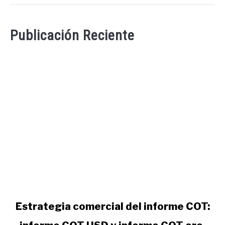
Publicación Reciente
link
Estrategia comercial del informe COT:
to