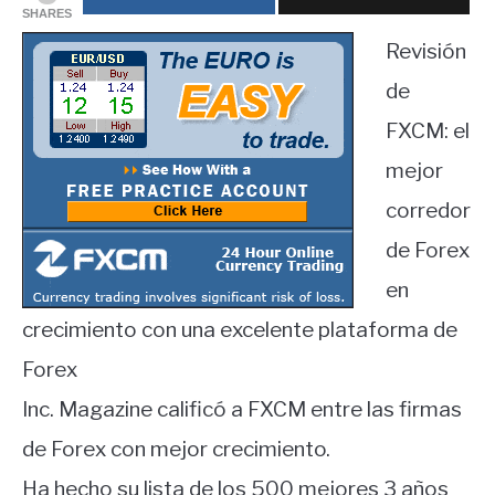
in
SHARES
Educación
Revisión
financiera
de
FXCM: el
mejor
corredor
de Forex
en
crecimiento con una excelente plataforma de
Forex
Inc. Magazine calificó a FXCM entre las firmas
de Forex con mejor crecimiento.
Ha hecho su lista de los 500 mejores 3 años