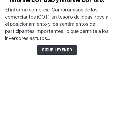
informe COT USD y informe COT oro.
Estrategia
comercial
El informe comercial Compromisos de los
del
comerciantes (COT), un tesoro de ideas, revela
informe
el posicionamiento y los sentimientos de
COT:
participantes importantes, lo que permite a los
informe
COT
inversores astutos...
USD
y
SIGUE LEYENDO
informe
COT
oro.