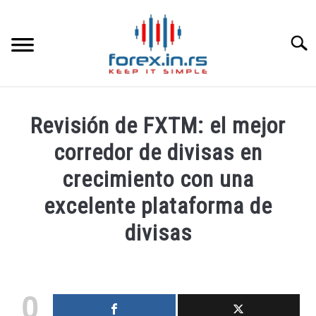
Skip
to
content
Searc
HOME INGLESA
Revisión de FXTM: el mejor
HOME ESPAÑOLA
corredor de divisas en
crecimiento con una
LOS MEJORES CORREDORES DE DIVISAS
excelente plataforma de
LA INVERSIÓN
divisas
Written
PAMM
by
fxigor
0
CONTACT