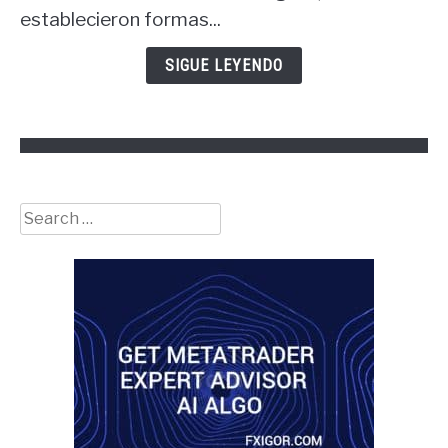
de
establecieron formas...
las
finanzas?
SIGUE LEYENDO
Search
for: