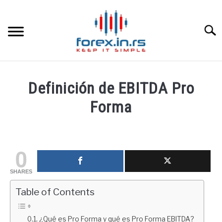
Skip
to
content
Searc
HOME INGLESA
Definición de EBITDA Pro
HOME ESPAÑOLA
Forma
Written
LOS MEJORES CORREDORES DE DIVISAS
by
fxigor
0
LA INVERSIÓN
in
SHARES
Educación
PAMM
financiera
Table of Contents
CONTACT
¿Qué es Pro Forma y qué es Pro Forma EBITDA?