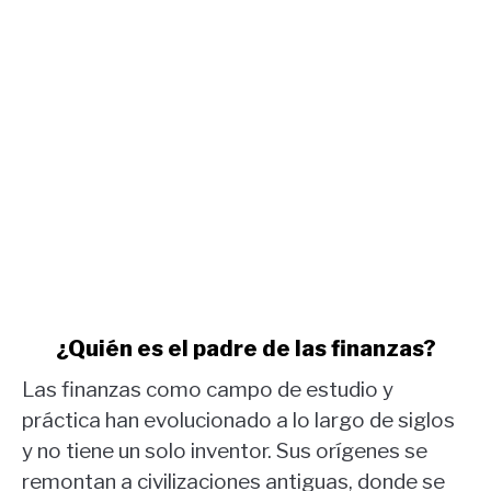
COT
oro.
link
¿Quién es el padre de las finanzas?
to
Las finanzas como campo de estudio y
¿Quién
es
práctica han evolucionado a lo largo de siglos
el
y no tiene un solo inventor. Sus orígenes se
padre
remontan a civilizaciones antiguas, donde se