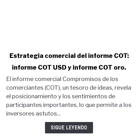
link
Estrategia comercial del informe COT:
to
informe COT USD y informe COT oro.
Estrategia
comercial
El informe comercial Compromisos de los
del
comerciantes (COT), un tesoro de ideas, revela
informe
el posicionamiento y los sentimientos de
COT:
participantes importantes, lo que permite a los
informe
COT
inversores astutos...
USD
y
SIGUE LEYENDO
informe