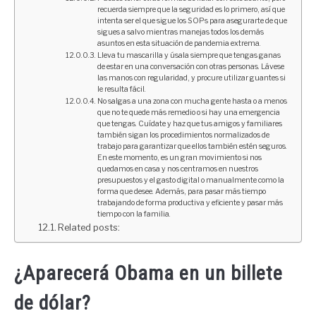
recuerda siempre que la seguridad es lo primero, así que
intenta ser el que sigue los SOPs para asegurarte de que
sigues a salvo mientras manejas todos los demás
asuntos en esta situación de pandemia extrema.
Lleva tu mascarilla y úsala siempre que tengas ganas
de estar en una conversación con otras personas. Lávese
las manos con regularidad, y procure utilizar guantes si
le resulta fácil.
No salgas a una zona con mucha gente hasta o a menos
que no te quede más remedio o si hay una emergencia
que tengas. Cuídate y haz que tus amigos y familiares
también sigan los procedimientos normalizados de
trabajo para garantizar que ellos también estén seguros.
En este momento, es un gran movimiento si nos
quedamos en casa y nos centramos en nuestros
presupuestos y el gasto digital o manualmente como la
forma que desee. Además, para pasar más tiempo
trabajando de forma productiva y eficiente y pasar más
tiempo con la familia.
Related posts:
¿Aparecerá Obama en un billete
de dólar?