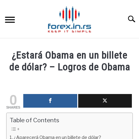
Skip
to
content
Searc
HOME INGLESA
¿Estará Obama en un billete
HOME ESPAÑOLA
de dólar? – Logros de Obama
Written
LOS MEJORES CORREDORES DE DIVISAS
by
fxigor
0
LA INVERSIÓN
in
SHARES
Educación
PAMM
financiera
Table of Contents
CONTACT
¿Aparecerá Obama en un billete de dólar?