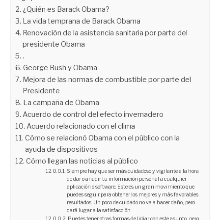
¿Quién es Barack Obama?
La vida temprana de Barack Obama
Renovación de la asistencia sanitaria por parte del
presidente Obama
.
George Bush y Obama
Mejora de las normas de combustible por parte del
Presidente
La campaña de Obama
Acuerdo de control del efecto invernadero
Acuerdo relacionado con el clima
Cómo se relacionó Obama con el público con la
ayuda de dispositivos
Cómo llegan las noticias al público
Siempre hay que ser más cuidadoso y vigilante a la hora
de dar o añadir tu información personal a cualquier
aplicación o software. Este es un gran movimiento que
puedes seguir para obtener los mejores y más favorables
resultados. Un poco de cuidado no va a hacer daño, pero
dará lugar a la satisfacción.
Puedes tener otras formas de lidiar con este asunto, pero