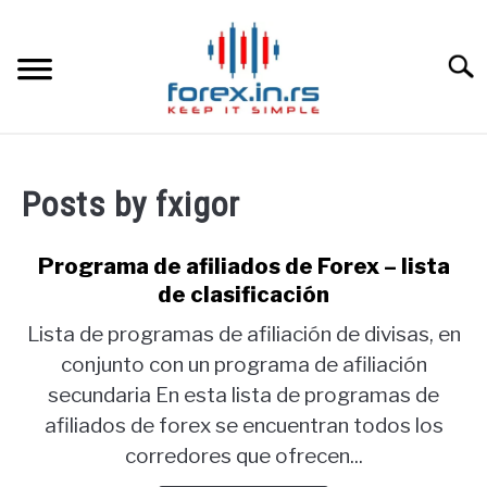
Skip
to
content
Searc
HOME INGLESA
Posts by
fxigor
HOME ESPAÑOLA
Programa de afiliados de Forex – lista
LOS MEJORES CORREDORES DE DIVISAS
de clasificación
Lista de programas de afiliación de divisas, en
LA INVERSIÓN
conjunto con un programa de afiliación
secundaria En esta lista de programas de
PAMM
afiliados de forex se encuentran todos los
corredores que ofrecen...
CONTACT