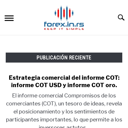
Skip
to
content
Searc
HOME INGLESA
PUBLICACIÓN RECIENTE
HOME ESPAÑOLA
LOS MEJORES CORREDORES DE DIVISAS
Estrategia comercial del informe COT:
informe COT USD y informe COT oro.
LA INVERSIÓN
El informe comercial Compromisos de los
comerciantes (COT), un tesoro de ideas, revela
PAMM
el posicionamiento y los sentimientos de
participantes importantes, lo que permite a los
CONTACT
inversores astutos...